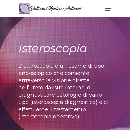
Skip
Menu
to
main
content
Isteroscopia
L’isteroscopia è un esame di tipo
endoscopico che consente,
attraverso la visione diretta
dell’utero dal suo interno, di
diagnosticare patologie di vario
tipo (isteroscopia diagnostica) e di
effettuarne il trattamento
(isteroscopia operativa).