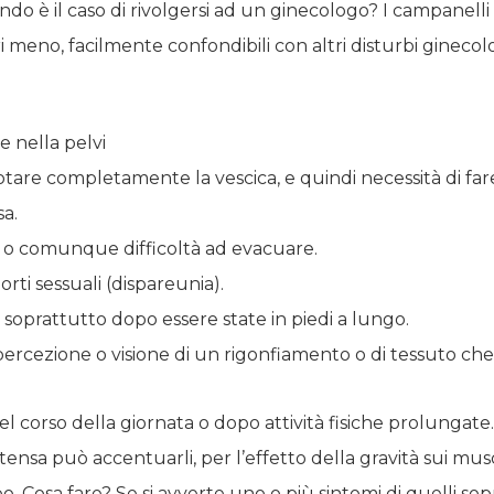
do è il caso di rivolgersi ad un ginecologo? I campanelli
i meno, facilmente confondibili con altri disturbi ginecolog
e nella pelvi
vuotare completamente la vescica, e quindi necessità di far
sa.
za o comunque difficoltà ad evacuare.
orti sessuali (dispareunia).
, soprattutto dopo essere state in piedi a lungo.
: percezione o visione di un rigonfiamento o di tessuto ch
 nel corso della giornata o dopo attività fisiche prolungat
ensa può accentuarli, per l’effetto della gravità sui muscol
 Cosa fare? Se si avverte uno o più sintomi di quelli sopr