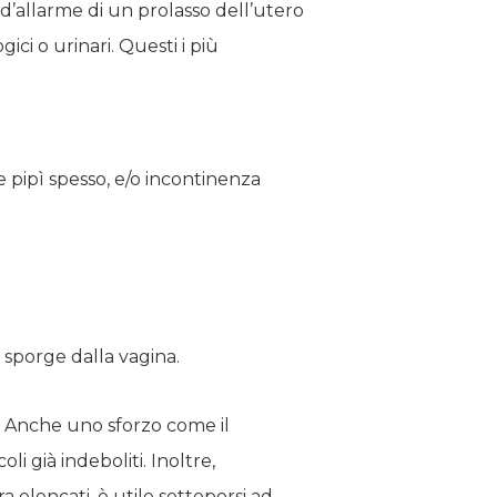
 d’allarme di un prolasso dell’utero
ici o urinari. Questi i più
e pipì spesso, e/o incontinenza
e sporge dalla vagina.
e. Anche uno sforzo come il
i già indeboliti. Inoltre,
a elencati, è utile sottoporsi ad