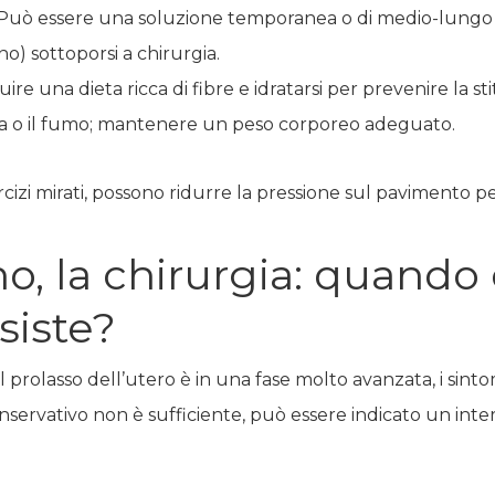
vici. Può essere una soluzione temporanea o di medio-lung
o) sottoporsi a chirurgia.
guire una dieta ricca di fibre e idratarsi per prevenire la st
nica o il fumo; mantenere un peso corporeo adeguato.
izi mirati, possono ridurre la pressione sul pavimento pel
no, la chirurgia: quando
siste?
l prolasso dell’utero è in una fase molto avanzata, i sint
onservativo non è sufficiente, può essere indicato un inte