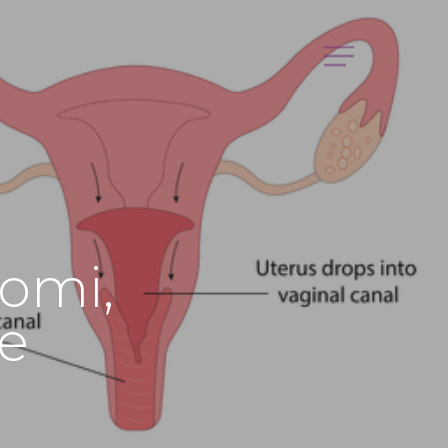
Menu
tomi,
re