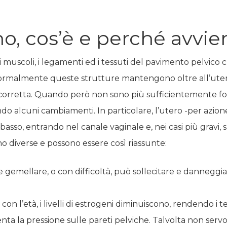
no, cos’è e perché avvie
 i muscoli, i legamenti ed i tessuti del pavimento pelvic
rmalmente queste strutture mantengono oltre all’utero, a
 corretta. Quando però non sono più sufficientemente fort
alcuni cambiamenti. In particolare, l’utero -per azione 
l basso, entrando nel canale vaginale e, nei casi più gravi
 diverse e possono essere così riassunte:
 gemellare, o con difficoltà, può sollecitare e danneggiar
 l’età, i livelli di estrogeni diminuiscono, rendendo i te
nta la pressione sulle pareti pelviche. Talvolta non servon