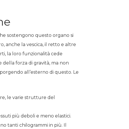
ne
o che sostengono questo organo si
nche la vescica, il retto e altre
i, la loro funzionalità cede
della forza di gravità, ma non
, sporgendo all’esterno di questo. Le
e, le varie strutture del
ssuti più deboli e meno elastici.
o tanti chilogrammi in più. Il