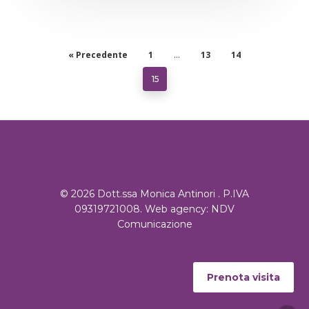
« Precedente
1
13
14
…
15
© 2026 Dott.ssa Monica Antinori . P.IVA
09319721008. Web agency:
NDV
Comunicazione
Prenota visita