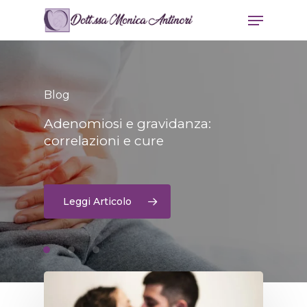
Skip
Menu
to
main
content
Blog
Blog
Blog
Adenomiosi
e
gravidanza:
Iui
Poliabortività:
percentuale
frequenza,
di
successo
cause
ogni
e
correlazioni
e
cure
100
rimedi
casi
Leggi Articolo